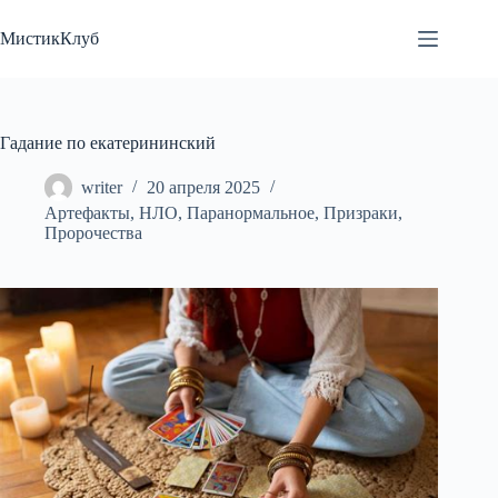
Перейти
к
МистикКлуб
сути
Гадание по екатерининский
writer
20 апреля 2025
Артефакты
,
НЛО
,
Паранормальное
,
Призраки
,
Пророчества