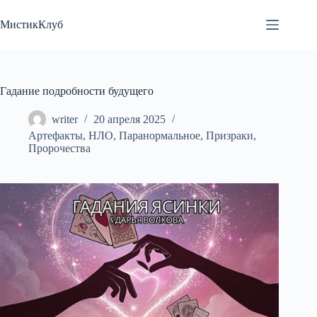
Перейти
к
МистикКлуб
сути
Гадание подробности будущего
writer
20 апреля 2025
Артефакты
,
НЛО
,
Паранормальное
,
Призраки
,
Пророчества